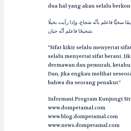
dua hal yang akan selalu berkont
 سخيًّا فاعلم بأنَّه شجاع، وإذا رأيت بخيلًا
شحيحًا فاعلم أنَّه جبان.
“Sifat kikir selalu menyertai si
selalu menyertai sifat berani. 
dermawan dan pemurah, ketahui
Dan, jika engkau melihat seseor
bahwa dia seorang penakut.”
Informasi Program Kunjungi Sit
www.dompetamal.com
www.blog.dompetamal.com
www.news.dompetamal.com