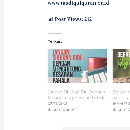
www.tasdiqulquran.or.id
Post Views:
212
Terkait
Jangan Sibukan Diri Dengan
Berazaml
Menghitung Besaran Pahala
walau ta
22/11/2021
16/04/2
dalam "Quote"
dalam "Q