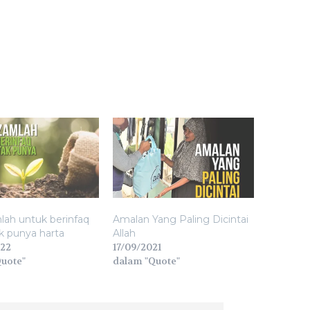
ah untuk berinfaq
Amalan Yang Paling Dicintai
k punya harta
Allah
022
17/09/2021
uote"
dalam "Quote"