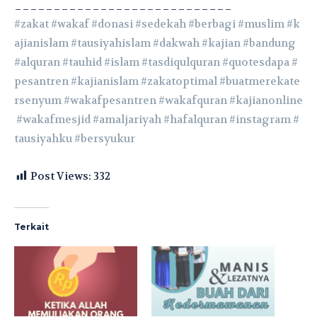
____________________________
#zakat
#wakaf
#donasi
#sedekah
#berbagi
#muslim
#k
ajianislam
#tausiyahislam
#dakwah
#kajian
#bandung
#alquran
#tauhid
#islam
#tasdiqulquran
#quotesdapa
#
pesantren
#kajianislam
#zakatoptimal
#buatmerekate
rsenyum
#wakafpesantren
#wakafquran
#kajianonline
#wakafmesjid
#amaljariyah
#hafalquran
#instagram
#
tausiyahku
#bersyukur
Post Views:
332
Terkait