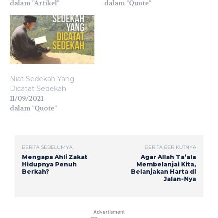
dalam "Artikel"
dalam "Quote"
Niat Sedekah Yang
Dicatat Sedekah
11/09/2021
dalam "Quote"
BERITA SEBELUMYA
BERITA BERIKUTNYA
Mengapa Ahli Zakat
Agar Allah Ta’ala
Hidupnya Penuh
Membelanjai Kita,
Berkah?
Belanjakan Harta di
Jalan-Nya
Advertisment