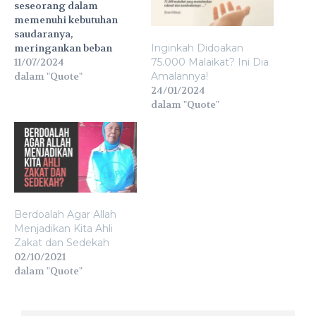
seseorang dalam
memenuhi kebutuhan
saudaranya,
meringankan beban
Inginkah Didoakan
kehidupannya, atau
11/07/2024
75.000 Malaikat? Ini Dia
memenuhi kebutuhan
dalam "Quote"
Amalannya!
sesamanya,
24/01/2024
sesungguhnya amalan
dalam "Quote"
ini sangat dicintai Allah
dan Rasul-Nya. Karena
Allah cinta, pahala yang
diberikan-Nya pun
sangat luar biasa. Dalam
sebuah hadits dari Ibnu
Umar ra. dan Abu
Berdoalah Agar Allah
Hurairah ra. disebutkan
Menjadikan Kita Ahli
bahwa Rasulullah ﷺ
Zakat dan Sedekah
bersabda: "Siapa…
02/10/2021
dalam "Quote"