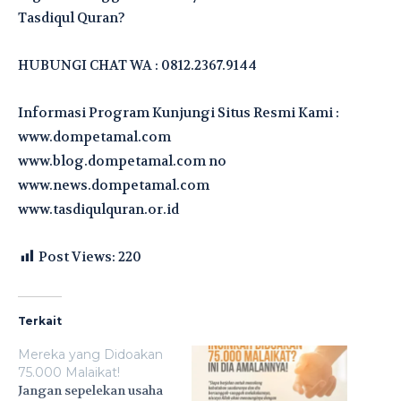
Tasdiqul Quran?
HUBUNGI CHAT WA : 0812.2367.9144
Informasi Program Kunjungi Situs Resmi Kami :
www.dompetamal.com
www.blog.dompetamal.com no
www.news.dompetamal.com
www.tasdiqulquran.or.id
Post Views:
220
Terkait
Mereka yang Didoakan
75.000 Malaikat!
Jangan sepelekan usaha