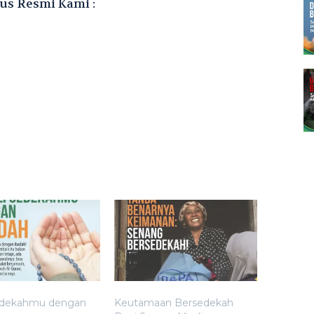
us Resmi Kami :
edekahmu dengan
Keutamaan Bersedekah