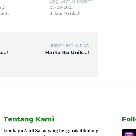
Bagi Semua Muslim
22
03/09/2021
uote"
dalam "Artikel"
BERITA BERIKUTNYA
u…!
Harta Itu Unik…!
Tentang Kami
Fol
Lembaga Amil Zakat yang bergerak dibidang