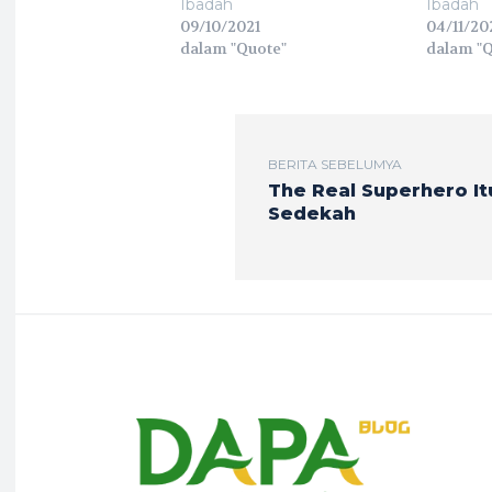
Ibadah
Ibadah
09/10/2021
04/11/20
dalam "Quote"
dalam "Q
BERITA SEBELUMYA
The Real Superhero It
Sedekah