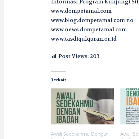
Informasi Program Kunjungi Sit
www.dompetamal.com
www.blog.dompetamal.com no
www.news.dompetamal.com
www.tasdiqulquran.or.id
Post Views:
203
Terkait
Awali Sedekahmu Dengan
Awali S