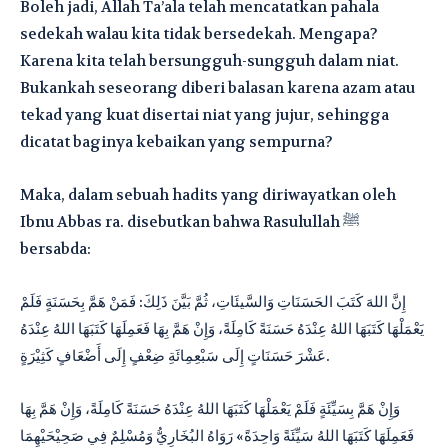
Boleh jadi, Allah Ta’ala telah mencatatkan pahala
sedekah walau kita tidak bersedekah. Mengapa?
Karena kita telah bersungguh-sungguh dalam niat.
Bukankah seseorang diberi balasan karena azam atau
tekad yang kuat disertai niat yang jujur, sehingga
dicatat baginya kebaikan yang sempurna?
Maka, dalam sebuah hadits yang diriwayatkan oleh
Ibnu Abbas ra. disebutkan bahwa Rasulullah ﷺ
bersabda:
إِنَّ اللهَ كَتَبَ الحَسَنَاتِ وَالسَّيئَاتِ، ثُمَّ بَيَّنَ ذَلِكَ: فَمَنْ هَمَّ بِحَسَنَةٍ فَلَمْ
يَعْمَلْهَا كَتَبَهَا اللهُ عِنْدَهُ حَسَنَةً كَامِلَةً، وَإِنْ هَمَّ بِهَا فَعَمِلَهَا كَتَبَهَا اللهُ عِنْدَهُ
عَشْرَ حَسَنَاتٍ إِلَى سَبْعِمِائَةِ ضِعْفٍ إِلَى أَضْعَافٍ كَثِيْرَةٍ.
وَإِنْ هَمَّ بِسَيِّئَةٍ فَلَمْ يَعْمَلْهَا كَتَبَهَا اللهُ عِنْدَهُ حَسَنَةً كَامِلَةً، وَإِنْ هَمَّ بِهَا
فَعَمِلَهَا كَتَبَهَا اللهُ سَيِّئَةً وَاحِدَةً» رَوَاهُ البُخَارِيُّ وَمُسْلِمٌ فِي صَحِيْحَيْهِمَا