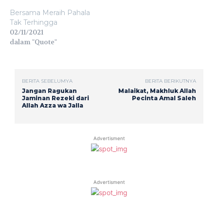
Bersama Meraih Pahala
Tak Terhingga
02/11/2021
dalam "Quote"
BERITA SEBELUMYA
BERITA BERIKUTNYA
Jangan Ragukan
Malaikat, Makhluk Allah
Jaminan Rezeki dari
Pecinta Amal Saleh
Allah Azza wa Jalla
Advertisment
Advertisment