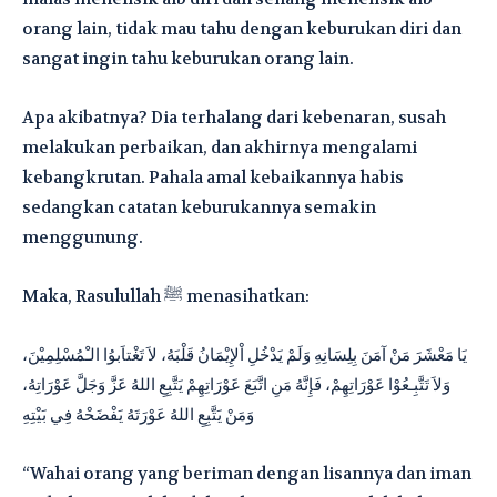
orang lain, tidak mau tahu dengan keburukan diri dan
sangat ingin tahu keburukan orang lain.
Apa akibatnya? Dia terhalang dari kebenaran, susah
melakukan perbaikan, dan akhirnya mengalami
kebangkrutan. Pahala amal kebaikannya habis
sedangkan catatan keburukannya semakin
menggunung.
Maka, Rasulullah ﷺ menasihatkan:
يَا مَعْشَرَ مَنْ آمَنَ بِلِسَانِهِ وَلَمْ يَدْخُلِ اْلإِيْمَانُ قَلْبَهُ، لاَ تَغْتاَبوُا الـْمُسْلِمِيْنَ،
وَلاَ تَتَّبِـعُوْا عَوْرَاتِهِمْ، فَإِنَّهُ مَنِ اتَّبَعَ عَوْرَاتِهِمْ يَتَّبِعِ اللهُ عَزَّ وَجَلَّ عَوْرَاتِهُ،
وَمَنْ يَتَّبِعِ اللهُ عَوْرَتَهُ يَفْضَحْهُ فِي بَيْتِهِ
“Wahai orang yang beriman dengan lisannya dan iman